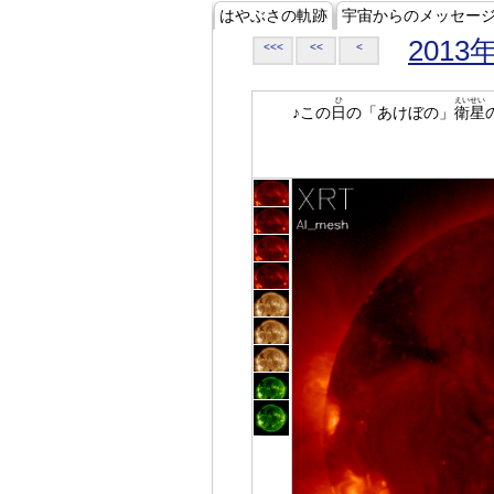
はやぶさの軌跡
宇宙からのメッセー
2013
<<<
<<
<
ひ
えいせい
♪この
日
の「あけぼの」
衛星