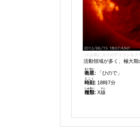
👈 お気に入りのアイコンをク
活動領域が多く、極大期
えいせい
衛星
:
「ひので」
じこく
時刻
:
18時7分
しゅるい
せん
種類
:
X
線