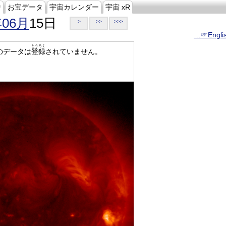
ジ
お宝データ
宇宙カレンダー
宇宙 xR
年06月
15日
>
>>
>>>
…☞Engli
とうろく
のデータは
登録
されていません。