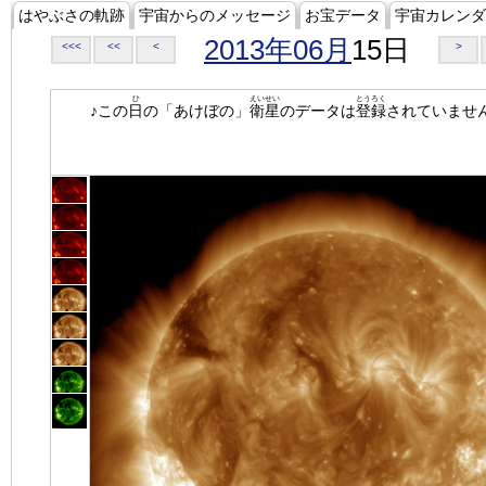
はやぶさの軌跡
宇宙からのメッセージ
お宝データ
宇宙カレンダ
2013年06月
15日
<<<
<<
<
>
ひ
えいせい
とうろく
♪この
日
の「あけぼの」
衛星
のデータは
登録
されていませ