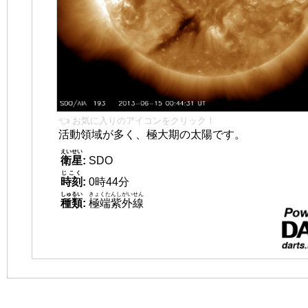
👈 お気に入りのアイコンをクリック！
活動領域が多く、極大期の太陽です。
えいせい
衛星
:
SDO
じこく
時刻
:
0時44分
しゅるい
きょくたんしがいせん
種類
:
極端紫外線