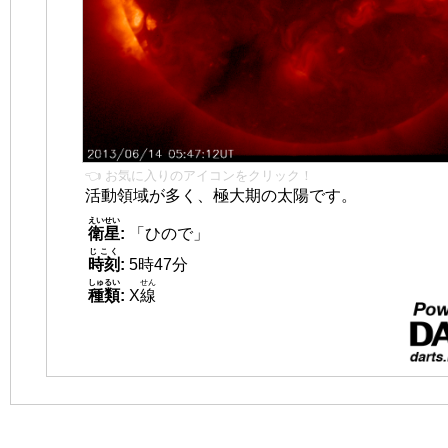
👈 お気に入りのアイコンをクリック！
活動領域が多く、極大期の太陽です。
えいせい
衛星
:
「ひので」
じこく
時刻
:
5時47分
しゅるい
せん
種類
:
X
線