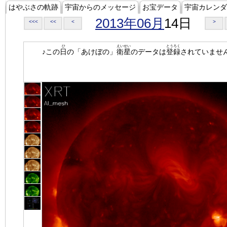
はやぶさの軌跡
宇宙からのメッセージ
お宝データ
宇宙カレンダ
2013年06月
14日
<<<
<<
<
>
ひ
えいせい
とうろく
♪この
日
の「あけぼの」
衛星
のデータは
登録
されていませ