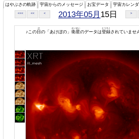
はやぶさの軌跡
宇宙からのメッセージ
お宝データ
宇宙カレンダ
2013年05月
15日
<<<
<<
<
>
ひ
えいせい
とうろく
♪この
日
の「あけぼの」
衛星
のデータは
登録
されていませ