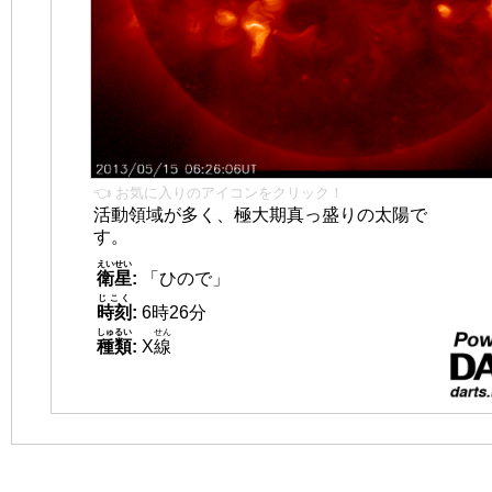
👈 お気に入りのアイコンをクリック！
活動領域が多く、極大期真っ盛りの太陽で
す。
えいせい
衛星
:
「ひので」
じこく
時刻
:
6時26分
しゅるい
せん
種類
:
X
線