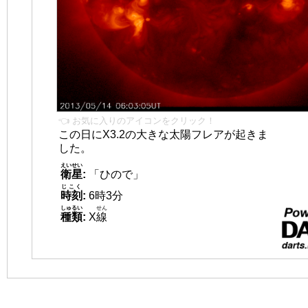
👈 お気に入りのアイコンをクリック！
この日にX3.2の大きな太陽フレアが起きま
した。
えいせい
衛星
:
「ひので」
じこく
時刻
:
6時3分
しゅるい
せん
種類
:
X
線