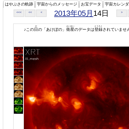
はやぶさの軌跡
宇宙からのメッセージ
お宝データ
宇宙カレンダ
2013年05月
14日
<<<
<<
<
>
ひ
えいせい
とうろく
♪この
日
の「あけぼの」
衛星
のデータは
登録
されていませ