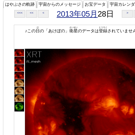
はやぶさの軌跡
宇宙からのメッセージ
お宝データ
宇宙カレンダ
2013年05月
28日
<<<
<<
<
>
ひ
えいせい
とうろく
♪この
日
の「あけぼの」
衛星
のデータは
登録
されていませ