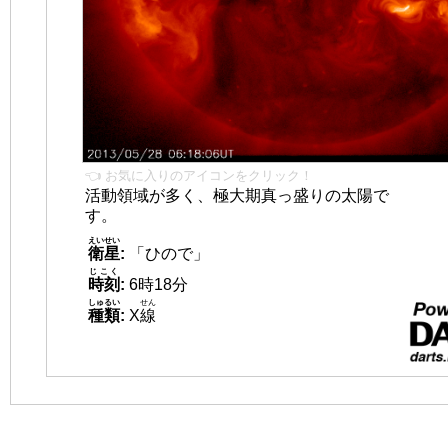
👈 お気に入りのアイコンをクリック！
活動領域が多く、極大期真っ盛りの太陽で
す。
えいせい
衛星
:
「ひので」
じこく
時刻
:
6時18分
しゅるい
せん
種類
:
X
線