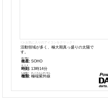
👈 お気に入りのアイコンをクリック！
活動領域が多く、極大期真っ盛りの太陽で
す。
えいせい
衛星
:
SOHO
じこく
時刻
:
13時14分
しゅるい
きょくたんしがいせん
種類
:
極端紫外線