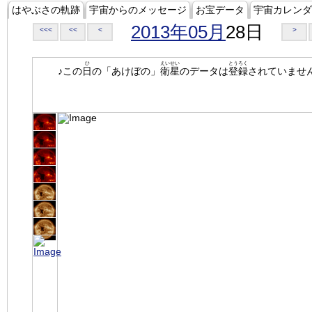
はやぶさの軌跡
宇宙からのメッセージ
お宝データ
宇宙カレンダ
2013年05月
28日
<<<
<<
<
>
ひ
えいせい
とうろく
♪この
日
の「あけぼの」
衛星
のデータは
登録
されていませ