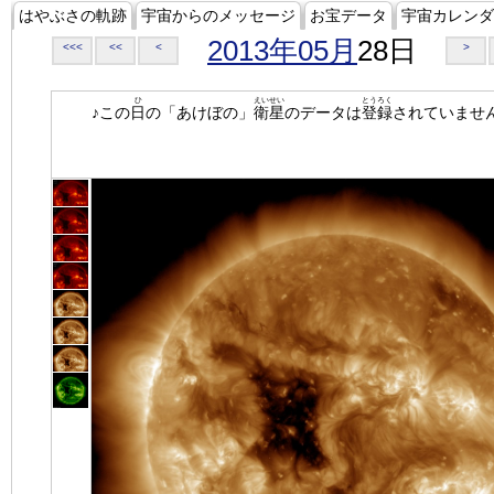
はやぶさの軌跡
宇宙からのメッセージ
お宝データ
宇宙カレンダ
2013年05月
28日
<<<
<<
<
>
ひ
えいせい
とうろく
♪この
日
の「あけぼの」
衛星
のデータは
登録
されていませ