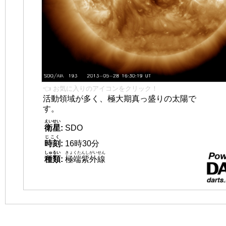
👈 お気に入りのアイコンをクリック！
活動領域が多く、極大期真っ盛りの太陽で
す。
えいせい
衛星
:
SDO
じこく
時刻
:
16時30分
しゅるい
きょくたんしがいせん
種類
:
極端紫外線