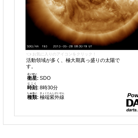
👈 お気に入りのアイコンをクリック！
活動領域が多く、極大期真っ盛りの太陽で
す。
えいせい
衛星
:
SDO
じこく
時刻
:
8時30分
しゅるい
きょくたんしがいせん
種類
:
極端紫外線