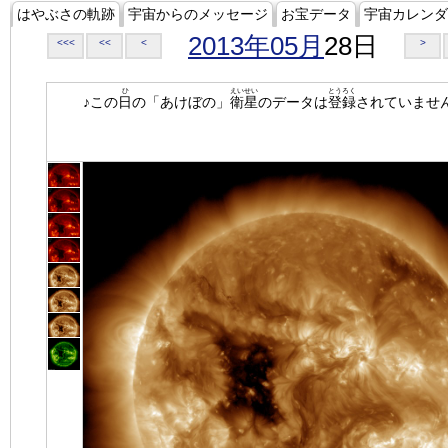
はやぶさの軌跡
宇宙からのメッセージ
お宝データ
宇宙カレンダ
2013年05月
28日
<<<
<<
<
>
ひ
えいせい
とうろく
♪この
日
の「あけぼの」
衛星
のデータは
登録
されていませ