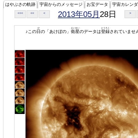
はやぶさの軌跡
宇宙からのメッセージ
お宝データ
宇宙カレンダ
2013年05月
28日
<<<
<<
<
>
ひ
えいせい
とうろく
♪この
日
の「あけぼの」
衛星
のデータは
登録
されていませ