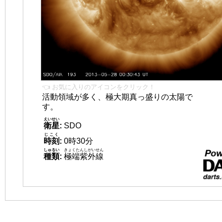
👈 お気に入りのアイコンをクリック！
活動領域が多く、極大期真っ盛りの太陽で
す。
えいせい
衛星
:
SDO
じこく
時刻
:
0時30分
しゅるい
きょくたんしがいせん
種類
:
極端紫外線