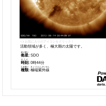
👈 お気に入りのアイコンをクリック！
活動領域が多く、極大期の太陽です。
えいせい
衛星
:
SDO
じこく
時刻
:
0時44分
しゅるい
きょくたんしがいせん
種類
:
極端紫外線