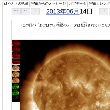
はやぶさの軌跡
宇宙からのメッセージ
お宝データ
宇宙カレンダ
2013年06月
14日
<<<
<<
<
>
ひ
えいせい
とうろく
♪この
日
の「あけぼの」
衛星
のデータは
登録
されていませ