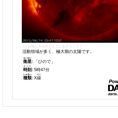
👈 お気に入りのアイコンをクリック！
活動領域が多く、極大期の太陽です。
えいせい
衛星
:
「ひので」
じこく
時刻
:
5時47分
しゅるい
せん
種類
:
X
線