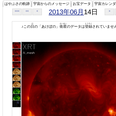
はやぶさの軌跡
宇宙からのメッセージ
お宝データ
宇宙カレンダ
2013年06月
14日
<<<
<<
<
>
ひ
えいせい
とうろく
♪この
日
の「あけぼの」
衛星
のデータは
登録
されていませ