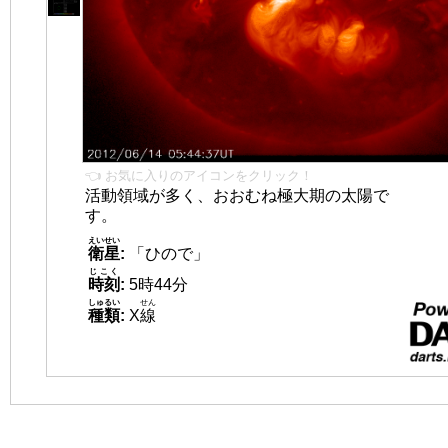
👈 お気に入りのアイコンをクリック！
活動領域が多く、おおむね極大期の太陽で
す。
えいせい
衛星
:
「ひので」
じこく
時刻
:
5時44分
しゅるい
せん
種類
:
X
線