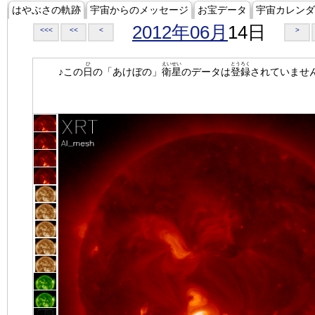
はやぶさの軌跡
宇宙からのメッセージ
お宝データ
宇宙カレンダ
2012年06月
14日
<<<
<<
<
>
ひ
えいせい
とうろく
♪この
日
の「あけぼの」
衛星
のデータは
登録
されていませ