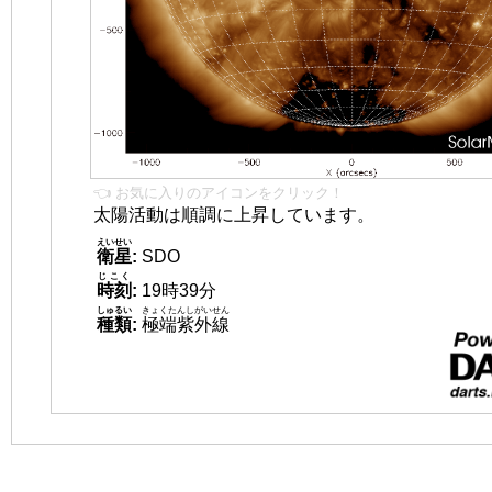
👈 お気に入りのアイコンをクリック！
太陽活動は順調に上昇しています。
えいせい
衛星
:
SDO
じこく
時刻
:
19時39分
しゅるい
きょくたんしがいせん
種類
:
極端紫外線