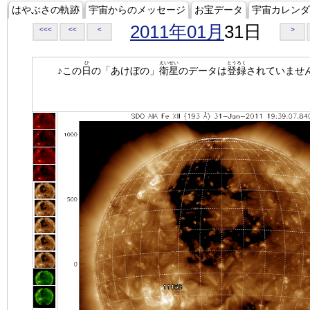
はやぶさの軌跡
宇宙からのメッセージ
お宝データ
宇宙カレンダ
2011年01月
31日
<<<
<<
<
>
ひ
えいせい
とうろく
♪この
日
の「あけぼの」
衛星
のデータは
登録
されていませ