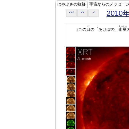
はやぶさの軌跡
宇宙からのメッセー
2010
<<<
<<
<
ひ
えいせい
♪この
日
の「あけぼの」
衛星