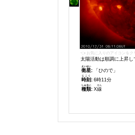
👈 お気に入りのアイコンをク
太陽活動は順調に上昇し
えいせい
衛星
:
「ひので」
じこく
時刻
:
6時11分
しゅるい
せん
種類
:
X
線