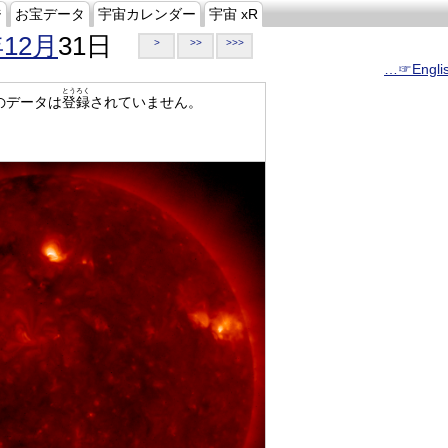
ジ
お宝データ
宇宙カレンダー
宇宙 xR
年12月
31日
>
>>
>>>
…☞Engli
とうろく
のデータは
登録
されていません。