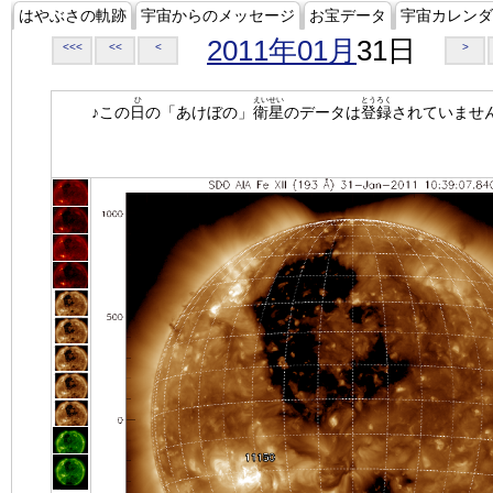
はやぶさの軌跡
宇宙からのメッセージ
お宝データ
宇宙カレンダ
2011年01月
31日
<<<
<<
<
>
ひ
えいせい
とうろく
♪この
日
の「あけぼの」
衛星
のデータは
登録
されていませ