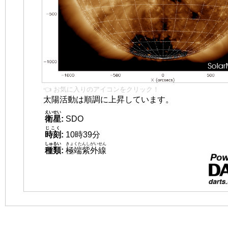
👈 お気に入りのアイコンをクリック！
太陽活動は順調に上昇しています。
えいせい
衛星
:
SDO
じこく
時刻
:
10時39分
しゅるい
きょくたんしがいせん
種類
:
極端紫外線