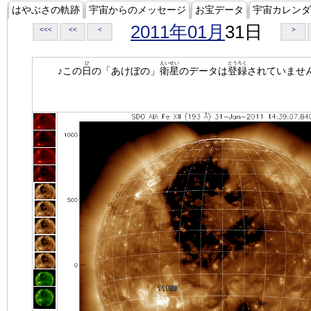
はやぶさの軌跡
宇宙からのメッセージ
お宝データ
宇宙カレンダ
2011年01月
31日
<<<
<<
<
>
ひ
えいせい
とうろく
♪この
日
の「あけぼの」
衛星
のデータは
登録
されていませ