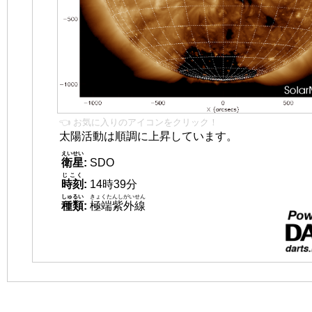
👈 お気に入りのアイコンをクリック！
太陽活動は順調に上昇しています。
えいせい
衛星
:
SDO
じこく
時刻
:
14時39分
しゅるい
きょくたんしがいせん
種類
:
極端紫外線