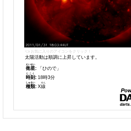
👈 お気に入りのアイコンをクリック！
太陽活動は順調に上昇しています。
えいせい
衛星
:
「ひので」
じこく
時刻
:
18時3分
しゅるい
せん
種類
:
X
線