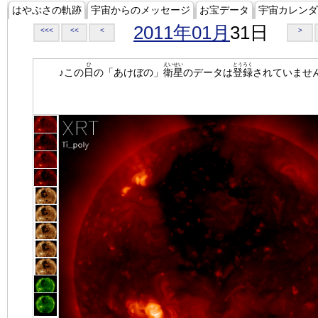
はやぶさの軌跡
宇宙からのメッセージ
お宝データ
宇宙カレンダ
2011年01月
31日
<<<
<<
<
>
ひ
えいせい
とうろく
♪この
日
の「あけぼの」
衛星
のデータは
登録
されていませ