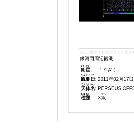
👈 お気に入りのアイコンをク
銀河団周辺観測
えいせい
衛星
:
「すざく」
かんそく
び
観測
日
:
2011年02月17日 1
てんたいめい
天体名
:
PERSEUS OFFS
しゅるい
せん
種類
:
X
線