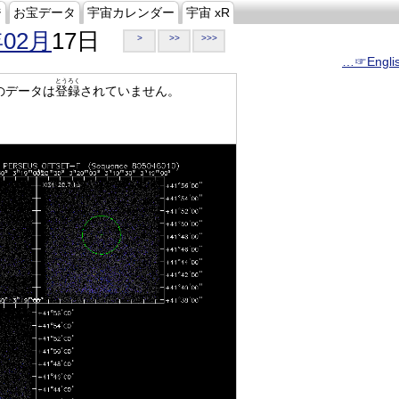
ジ
お宝データ
宇宙カレンダー
宇宙 xR
年02月
17日
>
>>
>>>
…☞Engli
とうろく
のデータは
登録
されていません。