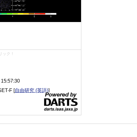
リック！
5:57:30
ET-F
[
自由研究 (英語)
]