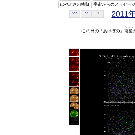
はやぶさの軌跡
宇宙からのメッセー
2011
<<<
<<
<
ひ
えいせい
♪この
日
の「あけぼの」
衛星