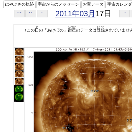
はやぶさの軌跡
宇宙からのメッセージ
お宝データ
宇宙カレンダ
2011年03月
17日
<<<
<<
<
>
ひ
えいせい
とうろく
♪この
日
の「あけぼの」
衛星
のデータは
登録
されていませ