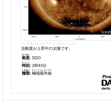
👈 お気に入りのアイコンをクリック！
活動度が上昇中の太陽です。
えいせい
衛星
:
SDO
じこく
時刻
:
1時43分
しゅるい
きょくたんしがいせん
種類
:
極端紫外線