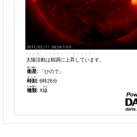
👈 お気に入りのアイコンをクリック！
太陽活動は順調に上昇しています。
えいせい
衛星
:
「ひので」
じこく
時刻
:
6時26分
しゅるい
せん
種類
:
X
線