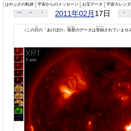
はやぶさの軌跡
宇宙からのメッセージ
お宝データ
宇宙カレンダ
2011年02月
17日
<<<
<<
<
>
ひ
えいせい
とうろく
♪この
日
の「あけぼの」
衛星
のデータは
登録
されていませ