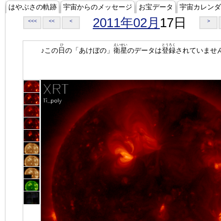
はやぶさの軌跡
宇宙からのメッセージ
お宝データ
宇宙カレンダ
2011年02月
17日
<<<
<<
<
>
ひ
えいせい
とうろく
♪この
日
の「あけぼの」
衛星
のデータは
登録
されていませ