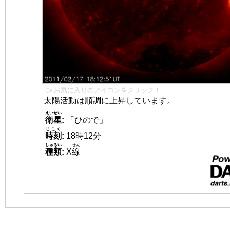
👈 お気に入りのアイコンをクリック！
太陽活動は順調に上昇しています。
えいせい
衛星
:
「ひので」
じこく
時刻
:
18時12分
しゅるい
せん
種類
:
X
線