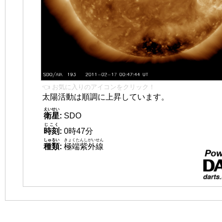
👈 お気に入りのアイコンをクリック！
太陽活動は順調に上昇しています。
えいせい
衛星
:
SDO
じこく
時刻
:
0時47分
しゅるい
きょくたんしがいせん
種類
:
極端紫外線