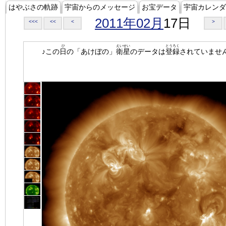
はやぶさの軌跡
宇宙からのメッセージ
お宝データ
宇宙カレンダ
2011年02月
17日
<<<
<<
<
>
ひ
えいせい
とうろく
♪この
日
の「あけぼの」
衛星
のデータは
登録
されていませ