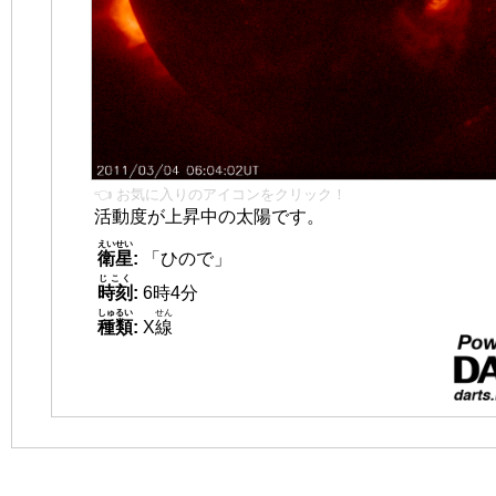
👈 お気に入りのアイコンをクリック！
活動度が上昇中の太陽です。
えいせい
衛星
:
「ひので」
じこく
時刻
:
6時4分
しゅるい
せん
種類
:
X
線