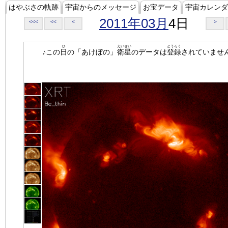
はやぶさの軌跡
宇宙からのメッセージ
お宝データ
宇宙カレンダ
2011年03月
4日
<<<
<<
<
>
ひ
えいせい
とうろく
♪この
日
の「あけぼの」
衛星
のデータは
登録
されていませ