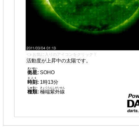
👈 お気に入りのアイコンをクリック！
活動度が上昇中の太陽です。
えいせい
衛星
:
SOHO
じこく
時刻
:
1時13分
しゅるい
きょくたんしがいせん
種類
:
極端紫外線