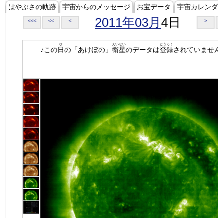
はやぶさの軌跡
宇宙からのメッセージ
お宝データ
宇宙カレンダ
2011年03月
4日
<<<
<<
<
>
ひ
えいせい
とうろく
♪この
日
の「あけぼの」
衛星
のデータは
登録
されていませ