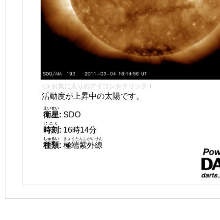
👈 お気に入りのアイコンをクリック！
活動度が上昇中の太陽です。
えいせい
衛星
:
SDO
じこく
時刻
:
16時14分
しゅるい
きょくたんしがいせん
種類
:
極端紫外線