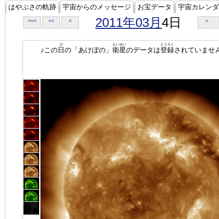
はやぶさの軌跡
宇宙からのメッセージ
お宝データ
宇宙カレンダ
2011年03月
4日
<<<
<<
<
>
ひ
えいせい
とうろく
♪この
日
の「あけぼの」
衛星
のデータは
登録
されていませ