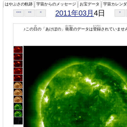
はやぶさの軌跡
宇宙からのメッセージ
お宝データ
宇宙カレンダ
2011年03月
4日
<<<
<<
<
>
ひ
えいせい
とうろく
♪この
日
の「あけぼの」
衛星
のデータは
登録
されていませ