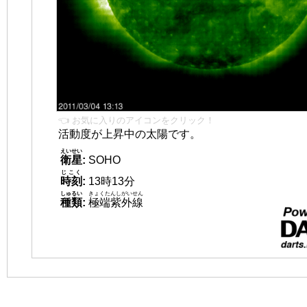
👈 お気に入りのアイコンをクリック！
活動度が上昇中の太陽です。
えいせい
衛星
:
SOHO
じこく
時刻
:
13時13分
しゅるい
きょくたんしがいせん
種類
:
極端紫外線