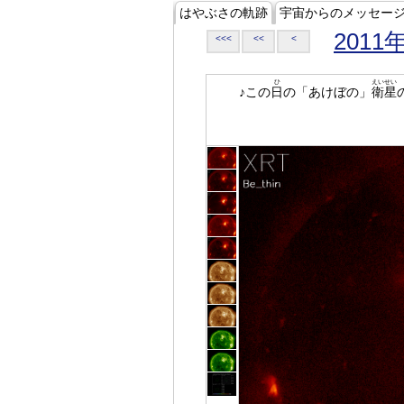
はやぶさの軌跡
宇宙からのメッセー
2011
<<<
<<
<
ひ
えいせい
♪この
日
の「あけぼの」
衛星