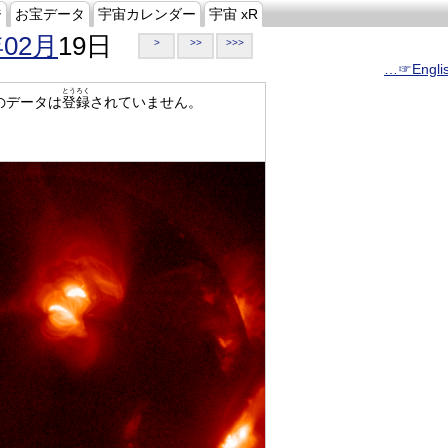
ジ
お宝データ
宇宙カレンダー
宇宙 xR
年02月
19日
>
>>
>>>
…☞Engli
とうろく
のデータは
登録
されていません。