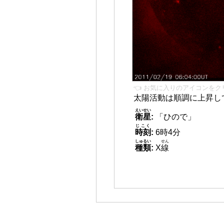
👈 お気に入りのアイコンをク
太陽活動は順調に上昇し
えいせい
衛星
:
「ひので」
じこく
時刻
:
6時4分
しゅるい
せん
種類
:
X
線