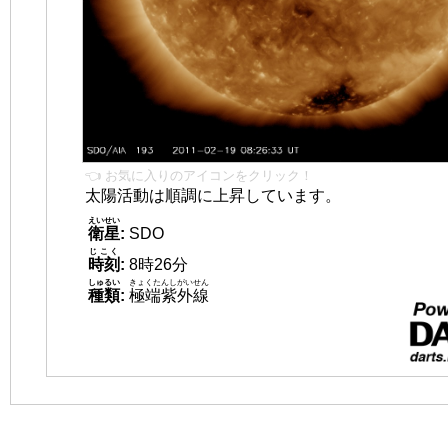
👈 お気に入りのアイコンをクリック！
太陽活動は順調に上昇しています。
えいせい
衛星
:
SDO
じこく
時刻
:
8時26分
しゅるい
きょくたんしがいせん
種類
:
極端紫外線