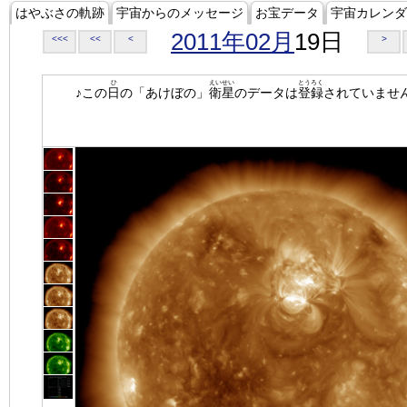
はやぶさの軌跡
宇宙からのメッセージ
お宝データ
宇宙カレンダ
2011年02月
19日
<<<
<<
<
>
ひ
えいせい
とうろく
♪この
日
の「あけぼの」
衛星
のデータは
登録
されていませ