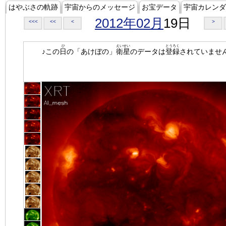
はやぶさの軌跡
宇宙からのメッセージ
お宝データ
宇宙カレンダ
2012年02月
19日
<<<
<<
<
>
ひ
えいせい
とうろく
♪この
日
の「あけぼの」
衛星
のデータは
登録
されていませ