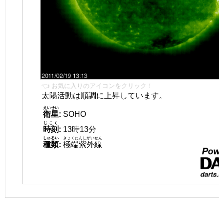
👈 お気に入りのアイコンをクリック！
太陽活動は順調に上昇しています。
えいせい
衛星
:
SOHO
じこく
時刻
:
13時13分
しゅるい
きょくたんしがいせん
種類
:
極端紫外線