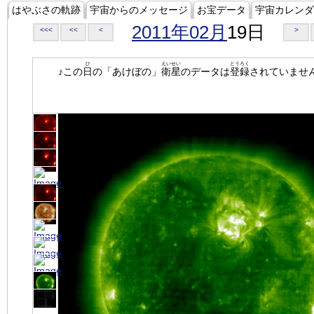
はやぶさの軌跡
宇宙からのメッセージ
お宝データ
宇宙カレンダ
2011年02月
19日
<<<
<<
<
>
ひ
えいせい
とうろく
♪この
日
の「あけぼの」
衛星
のデータは
登録
されていませ