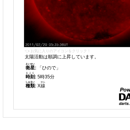
👈 お気に入りのアイコンをクリック！
太陽活動は順調に上昇しています。
えいせい
衛星
:
「ひので」
じこく
時刻
:
5時35分
しゅるい
せん
種類
:
X
線