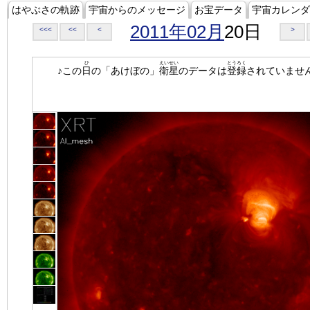
はやぶさの軌跡
宇宙からのメッセージ
お宝データ
宇宙カレンダ
2011年02月
20日
<<<
<<
<
>
ひ
えいせい
とうろく
♪この
日
の「あけぼの」
衛星
のデータは
登録
されていませ