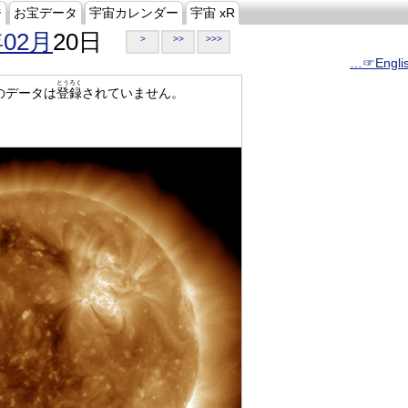
ジ
お宝データ
宇宙カレンダー
宇宙 xR
年02月
20日
>
>>
>>>
…☞Engli
とうろく
のデータは
登録
されていません。