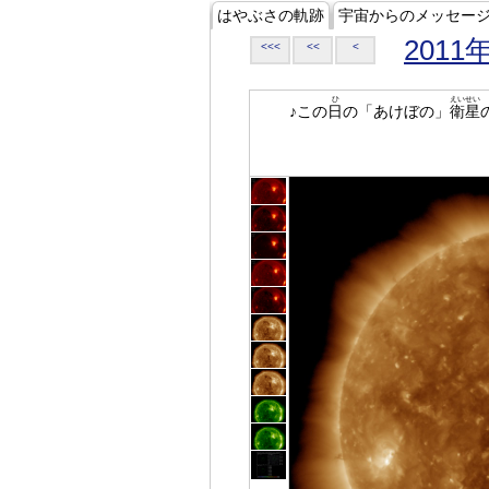
はやぶさの軌跡
宇宙からのメッセー
2011
<<<
<<
<
ひ
えいせい
♪この
日
の「あけぼの」
衛星