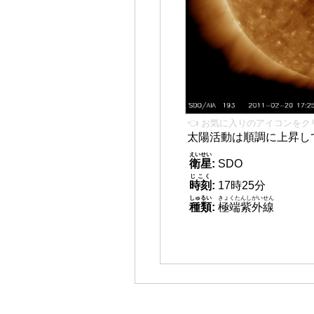
👈 お気に入りのアイコンをク
太陽活動は順調に上昇し
えいせい
衛星
:
SDO
じこく
時刻
:
17時25分
しゅるい
きょくたんしがいせん
種類
:
極端紫外線