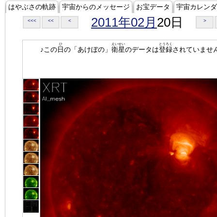
はやぶさの軌跡
宇宙からのメッセージ
お宝データ
宇宙カレンダ
2011年02月
20日
<<<
<<
<
>
ひ
えいせい
とうろく
♪この
日
の「あけぼの」
衛星
のデータは
登録
されていませ