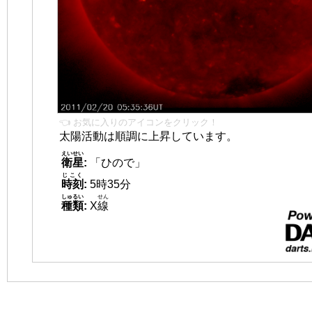
👈 お気に入りのアイコンをクリック！
太陽活動は順調に上昇しています。
えいせい
衛星
:
「ひので」
じこく
時刻
:
5時35分
しゅるい
せん
種類
:
X
線