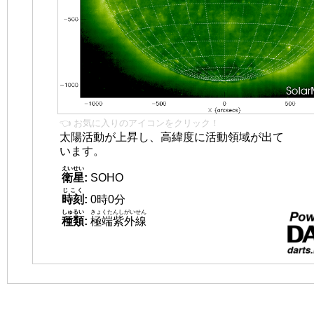
👈 お気に入りのアイコンをクリック！
太陽活動が上昇し、高緯度に活動領域が出て
います。
えいせい
衛星
:
SOHO
じこく
時刻
:
0時0分
しゅるい
きょくたんしがいせん
種類
:
極端紫外線