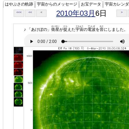
はやぶさの軌跡
宇宙からのメッセージ
お宝データ
宇宙カレンダ
2010年03月
6日
<<<
<<
<
>
えいせい
とら
うちゅう
でんぱ
おと
♪ 「あけぼの」
衛星
が
捉
えた
宇宙
の
電波
を
音
にしました。