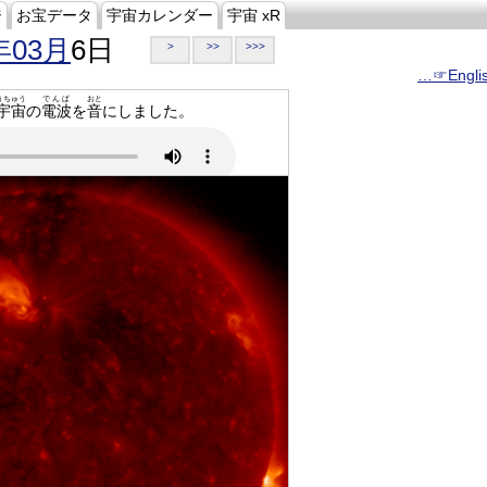
ジ
お宝データ
宇宙カレンダー
宇宙 xR
年03月
6日
>
>>
>>>
…☞Engli
うちゅう
でんぱ
おと
宇宙
の
電波
を
音
にしました。