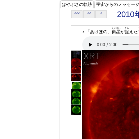
はやぶさの軌跡
宇宙からのメッセー
2010
<<<
<<
<
えいせい
とら
♪ 「あけぼの」
衛星
が
捉
えた