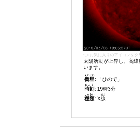
👈 お気に入りのアイコンをク
太陽活動が上昇し、高緯
います。
えいせい
衛星
:
「ひので」
じこく
時刻
:
19時3分
しゅるい
せん
種類
:
X
線