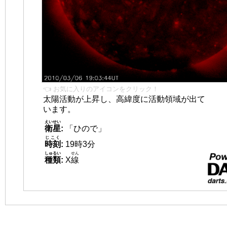
👈 お気に入りのアイコンをクリック！
太陽活動が上昇し、高緯度に活動領域が出て
います。
えいせい
衛星
:
「ひので」
じこく
時刻
:
19時3分
しゅるい
せん
種類
:
X
線