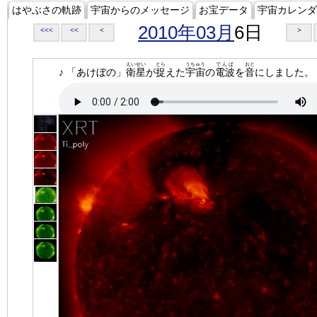
はやぶさの軌跡
宇宙からのメッセージ
お宝データ
宇宙カレンダ
2010年03月
6日
<<<
<<
<
>
えいせい
とら
うちゅう
でんぱ
おと
♪ 「あけぼの」
衛星
が
捉
えた
宇宙
の
電波
を
音
にしました。