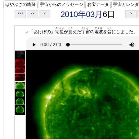
はやぶさの軌跡
宇宙からのメッセージ
お宝データ
宇宙カレンダ
2010年03月
6日
<<<
<<
<
>
えいせい
とら
うちゅう
でんぱ
おと
♪ 「あけぼの」
衛星
が
捉
えた
宇宙
の
電波
を
音
にしました。