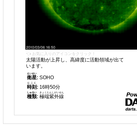
👈 お気に入りのアイコンをクリック！
太陽活動が上昇し、高緯度に活動領域が出て
います。
えいせい
衛星
:
SOHO
じこく
時刻
:
16時50分
しゅるい
きょくたんしがいせん
種類
:
極端紫外線