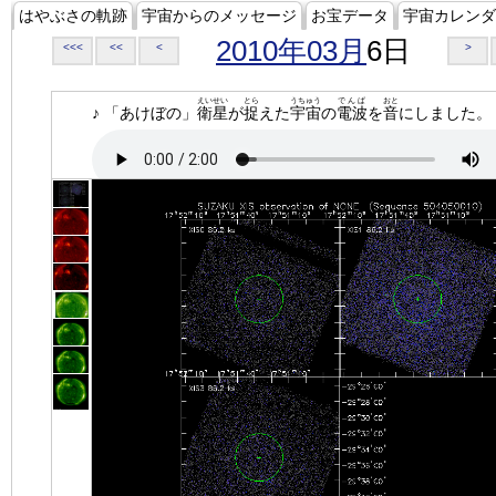
はやぶさの軌跡
宇宙からのメッセージ
お宝データ
宇宙カレンダ
2010年03月
6日
<<<
<<
<
>
えいせい
とら
うちゅう
でんぱ
おと
♪ 「あけぼの」
衛星
が
捉
えた
宇宙
の
電波
を
音
にしました。