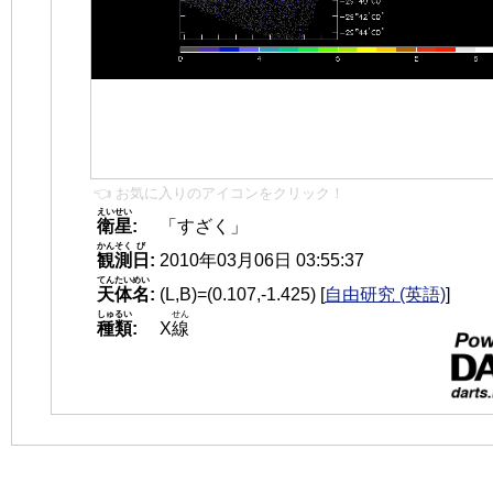
👈 お気に入りのアイコンをクリック！
えいせい
衛星
:
「すざく」
かんそく
び
観測
日
:
2010年03月06日 03:55:37
てんたいめい
天体名
:
(L,B)=(0.107,-1.425)
[
自由研究 (英語)
]
しゅるい
せん
種類
:
X
線