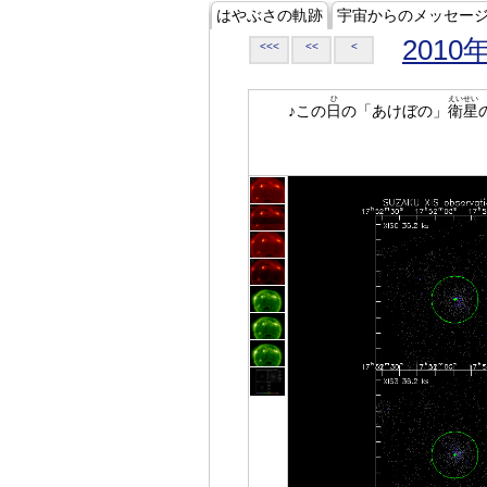
はやぶさの軌跡
宇宙からのメッセー
2010
<<<
<<
<
ひ
えいせい
♪この
日
の「あけぼの」
衛星