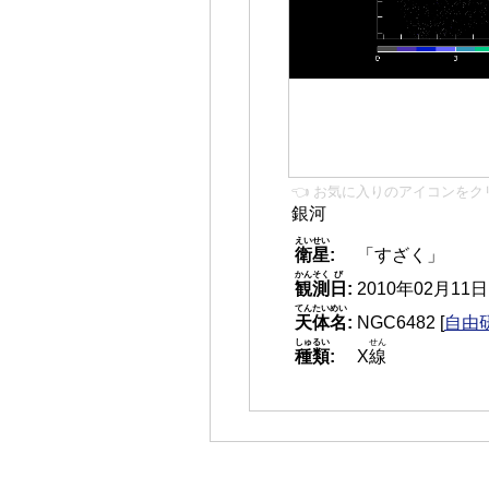
👈 お気に入りのアイコンをク
銀河
えいせい
衛星
:
「すざく」
かんそく
び
観測
日
:
2010年02月11日 0
てんたいめい
天体名
:
NGC6482
[
自由研
しゅるい
せん
種類
:
X
線