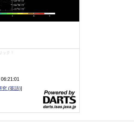
リック！
6:21:01
究 (英語)
]