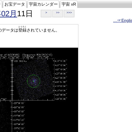
ジ
お宝データ
宇宙カレンダー
宇宙 xR
年02月
11日
>
>>
>>>
…☞Engli
とうろく
のデータは
登録
されていません。