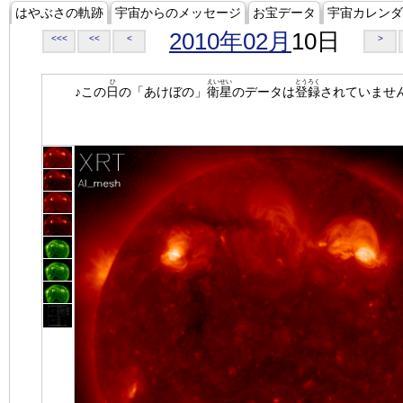
はやぶさの軌跡
宇宙からのメッセージ
お宝データ
宇宙カレンダ
2010年02月
10日
<<<
<<
<
>
ひ
えいせい
とうろく
♪この
日
の「あけぼの」
衛星
のデータは
登録
されていませ