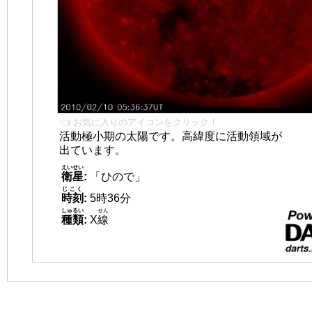
👈 お気に入りのアイコンをクリック！
活動極小期の太陽です。高緯度に活動領域が
出ています。
えいせい
衛星
:
「ひので」
じこく
時刻
:
5時36分
しゅるい
せん
種類
:
X
線