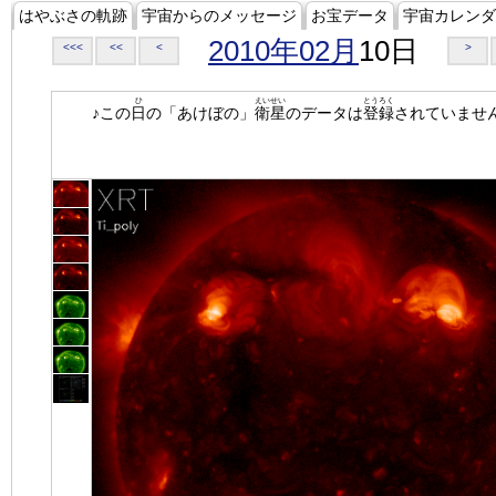
はやぶさの軌跡
宇宙からのメッセージ
お宝データ
宇宙カレンダ
2010年02月
10日
<<<
<<
<
>
ひ
えいせい
とうろく
♪この
日
の「あけぼの」
衛星
のデータは
登録
されていませ