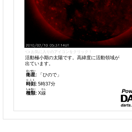
👈 お気に入りのアイコンをクリック！
活動極小期の太陽です。高緯度に活動領域が
出ています。
えいせい
衛星
:
「ひので」
じこく
時刻
:
5時37分
しゅるい
せん
種類
:
X
線