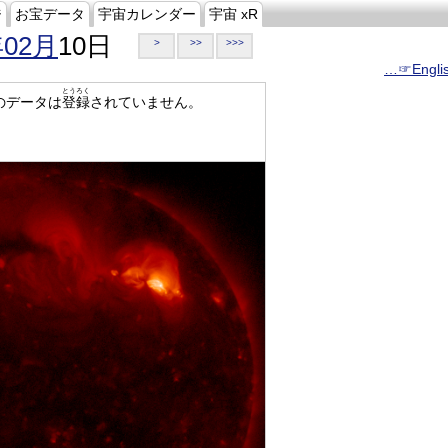
ジ
お宝データ
宇宙カレンダー
宇宙 xR
年02月
10日
>
>>
>>>
…☞Engli
とうろく
のデータは
登録
されていません。