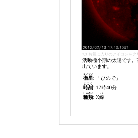
👈 お気に入りのアイコンをク
活動極小期の太陽です。
出ています。
えいせい
衛星
:
「ひので」
じこく
時刻
:
17時40分
しゅるい
せん
種類
:
X
線