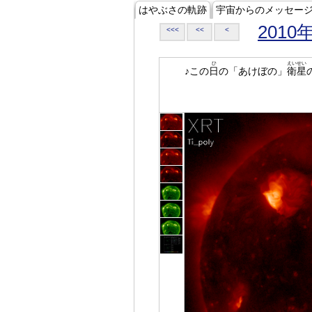
はやぶさの軌跡
宇宙からのメッセー
2010
<<<
<<
<
ひ
えいせい
♪この
日
の「あけぼの」
衛星