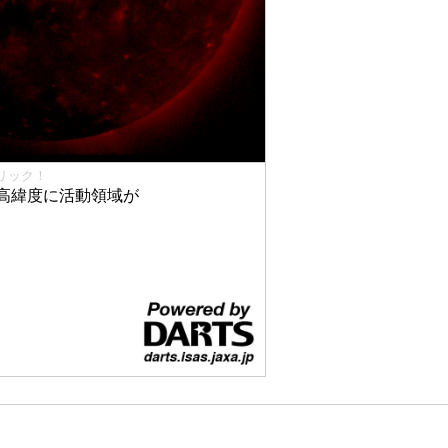
リック！
高緯度に活動領域が