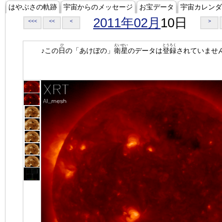
はやぶさの軌跡
宇宙からのメッセージ
お宝データ
宇宙カレンダ
2011年02月
10日
<<<
<<
<
>
ひ
えいせい
とうろく
♪この
日
の「あけぼの」
衛星
のデータは
登録
されていませ