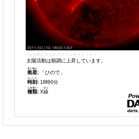
👈 お気に入りのアイコンをクリック！
太陽活動は順調に上昇しています。
えいせい
衛星
:
「ひので」
じこく
時刻
:
18時0分
しゅるい
せん
種類
:
X
線