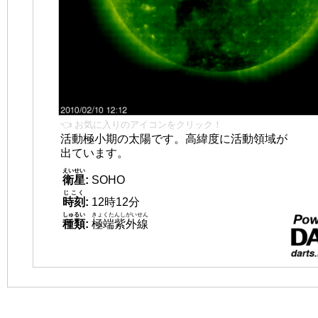
👈 お気に入りのアイコンをクリック！
活動極小期の太陽です。高緯度に活動領域が
出ています。
えいせい
衛星
:
SOHO
じこく
時刻
:
12時12分
しゅるい
きょくたんしがいせん
種類
:
極端紫外線