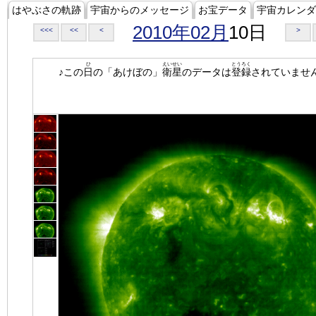
はやぶさの軌跡
宇宙からのメッセージ
お宝データ
宇宙カレンダ
2010年02月
10日
<<<
<<
<
>
ひ
えいせい
とうろく
♪この
日
の「あけぼの」
衛星
のデータは
登録
されていませ