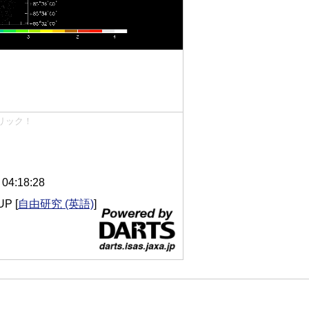
リック！
4:18:28
UP
[
自由研究 (英語)
]