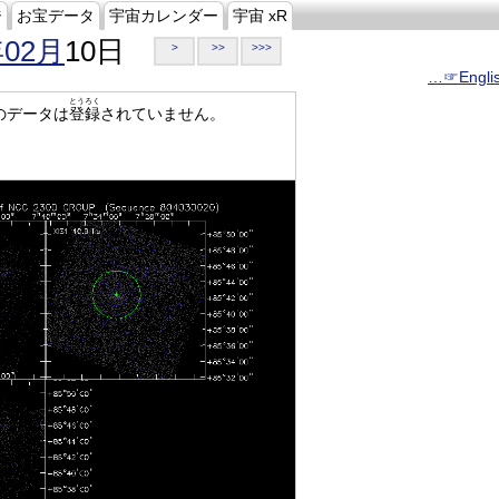
ジ
お宝データ
宇宙カレンダー
宇宙 xR
年02月
10日
>
>>
>>>
…☞Engli
とうろく
のデータは
登録
されていません。