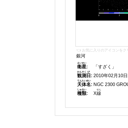
👈 お気に入りのアイコンをク
銀河
えいせい
衛星
:
「すざく」
かんそく
び
観測
日
:
2010年02月10日 0
てんたいめい
天体名
:
NGC 2300 GRO
しゅるい
せん
種類
:
X
線