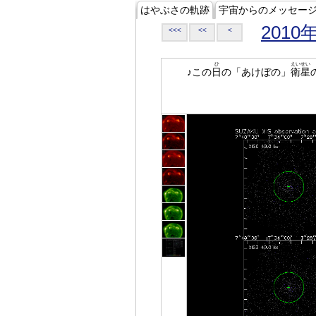
はやぶさの軌跡
宇宙からのメッセー
2010
<<<
<<
<
ひ
えいせい
♪この
日
の「あけぼの」
衛星