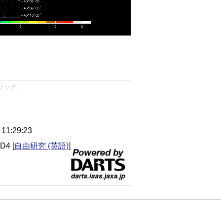
リック！
1:29:23
ID4
[
自由研究 (英語)
]