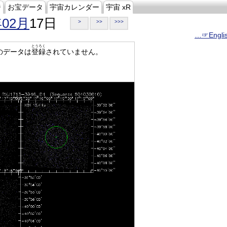
ジ
お宝データ
宇宙カレンダー
宇宙 xR
年02月
17日
>
>>
>>>
…☞Engli
とうろく
のデータは
登録
されていません。