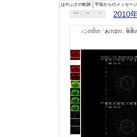
はやぶさの軌跡
宇宙からのメッセー
2010
<<<
<<
<
ひ
えいせい
♪この
日
の「あけぼの」
衛星