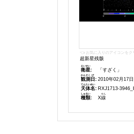
👈 お気に入りのアイコンをク
超新星残骸
えいせい
衛星
:
「すざく」
かんそく
び
観測
日
:
2010年02月17日 1
てんたいめい
天体名
:
RXJ1713-3946_
しゅるい
せん
種類
:
X
線