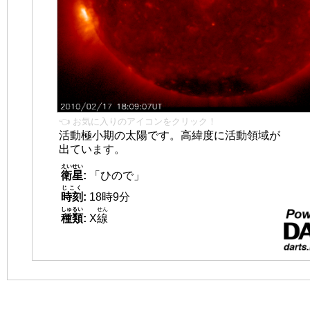
👈 お気に入りのアイコンをクリック！
活動極小期の太陽です。高緯度に活動領域が
出ています。
えいせい
衛星
:
「ひので」
じこく
時刻
:
18時9分
しゅるい
せん
種類
:
X
線