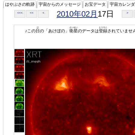
はやぶさの軌跡
宇宙からのメッセージ
お宝データ
宇宙カレンダ
2010年02月
17日
<<<
<<
<
>
ひ
えいせい
とうろく
♪この
日
の「あけぼの」
衛星
のデータは
登録
されていませ