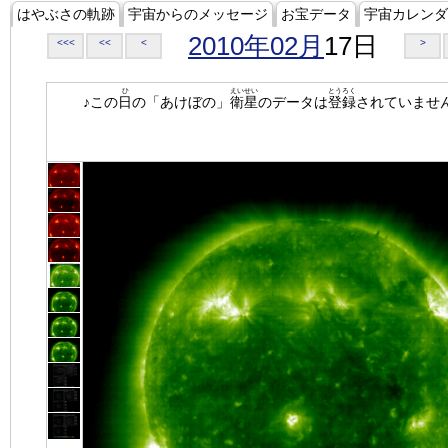
はやぶさの軌跡
宇宙からのメッセージ
お宝データ
宇宙カレンダ
2010年02月
17日
<<<
<<
<
>
ひ
えいせい
とうろく
♪この
日
の「あけぼの」
衛星
のデータは
登録
されていませ