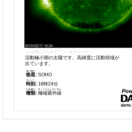
👈 お気に入りのアイコンをクリック！
活動極小期の太陽です。高緯度に活動領域が
出ています。
えいせい
衛星
:
SOHO
じこく
時刻
:
16時24分
しゅるい
きょくたんしがいせん
種類
:
極端紫外線