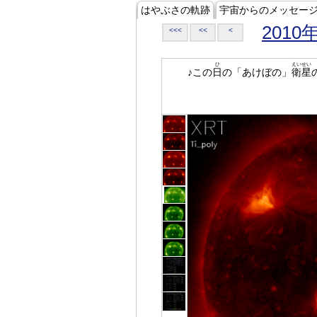
はやぶさの軌跡
宇宙からのメッセー
2010
<<<
<<
<
ひ
えいせい
♪この
日
の「あけぼの」
衛星