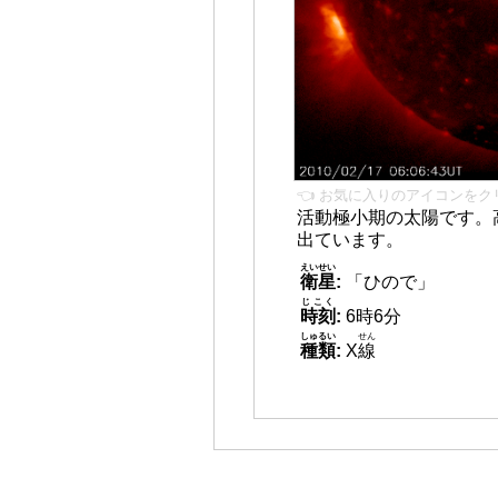
👈 お気に入りのアイコンをク
活動極小期の太陽です。
出ています。
えいせい
衛星
:
「ひので」
じこく
時刻
:
6時6分
しゅるい
せん
種類
:
X
線