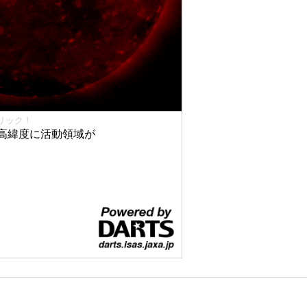
リック！
高緯度に活動領域が