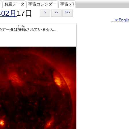
ジ
お宝データ
宇宙カレンダー
宇宙 xR
年02月
17日
>
>>
>>>
…☞Engli
とうろく
のデータは
登録
されていません。